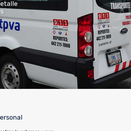
etalle
us
personal